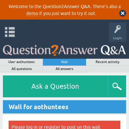
Welcome to the Question2Answer Q&A. There's also a
demo
if you just want to try it out.
Login
User aothuntees
Wall
Recent activity
All questions
All answers
Ask a Question
Wall for aothuntees
Please
log in
or
register
to post on this wall.