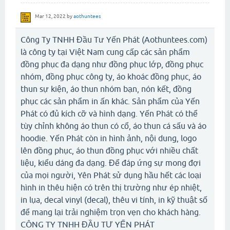
Mar 12, 2022
by
aothuntees
Công Ty TNHH Đầu Tư Yến Phát (Aothuntees.com)
là công ty tại Việt Nam cung cấp các sản phẩm
đồng phục đa dạng như đồng phục lớp, đồng phục
nhóm, đồng phục công ty, áo khoác đồng phục, áo
thun sự kiện, áo thun nhóm bạn, nón kết, đồng
phục các sản phẩm in ấn khác. Sản phẩm của Yến
Phát có đủ kích cỡ và hình dạng. Yến Phát có thể
tùy chỉnh không áo thun có cổ, áo thun cá sấu và áo
hoodie. Yến Phát còn in hình ảnh, nội dung, logo
lên đồng phục, áo thun đồng phục với nhiều chất
liệu, kiểu dáng đa dạng. Để đáp ứng sự mong đợi
của mọi người, Yên Phát sử dụng hầu hết các loại
hình in thêu hiện có trên thị trường như ép nhiệt,
in lụa, decal vinyl (decal), thêu vi tính, in kỹ thuật số
để mang lại trải nghiệm trọn vẹn cho khách hàng.
CÔNG TY TNHH ĐẦU TƯ YẾN PHÁT