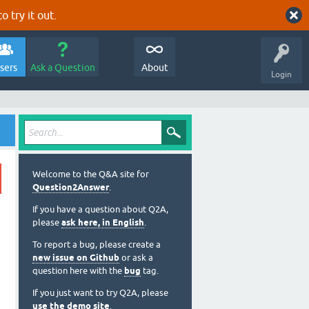
o try it out.
sers
Ask a Question
About
Login
Welcome to the Q&A site for
Question2Answer
.
If you have a question about Q2A,
please
ask here, in English
.
To report a bug, please create a
new issue on Github
or ask a
question here with the
bug
tag.
If you just want to try Q2A, please
use the demo site
.