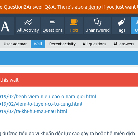
e Question2Answer Q&A. There's also a
demo
if you just want t
All Activity
Questions
Hot!
Unanswered
Tags
U
User ademar
Wall
Recent activity
All questions
All answers
this wall.
2019/02/benh-viem-nieu-dao-o-nam-gioi.html
019/02/viem-lo-tuyen-co-tu-cung.html
2019/02/ra-khi-hu-mau-nau.html
 đường tiểu do vi khuẩn độc lực cao gây ra hoặc hệ miễn dịch