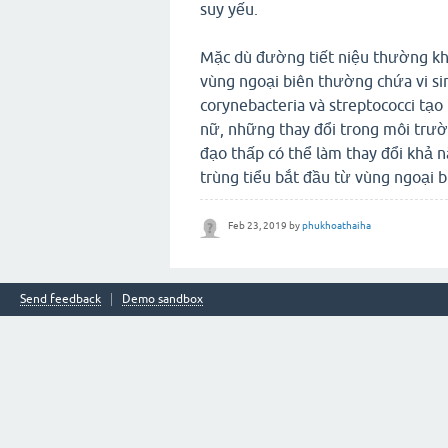
suy yếu.
Mặc dù đường tiết niệu thường khô
vùng ngoại biên thường chứa vi sin
corynebacteria và streptococci tạo
nữ, những thay đổi trong môi trườ
đạo thấp có thể làm thay đổi khả n
trùng tiểu bắt đầu từ vùng ngoại b
Feb 23, 2019
by
phukhoathaiha
Send feedback
Demo sandbox