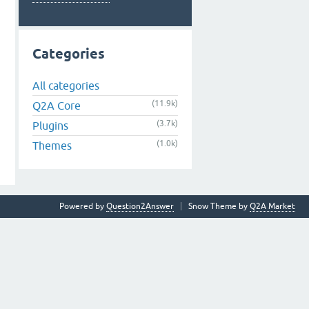
Categories
All categories
(11.9k)
Q2A Core
(3.7k)
Plugins
(1.0k)
Themes
Powered by
Question2Answer
Snow Theme by
Q2A Market