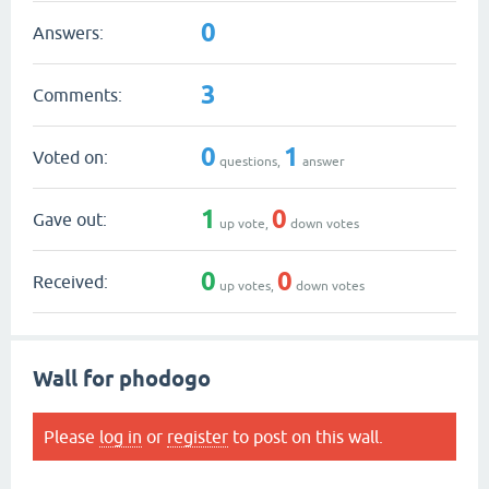
0
Answers:
3
Comments:
0
1
Voted on:
questions,
answer
1
0
Gave out:
up vote,
down votes
0
0
Received:
up votes,
down votes
Wall for phodogo
Please
log in
or
register
to post on this wall.