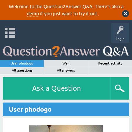
Welcome to the Question2Answer Q&A. There's also a
demo
if you just want to try it out.
Login
User phodogo
Wall
Recent activity
All questions
All answers
Ask a Question
User phodogo