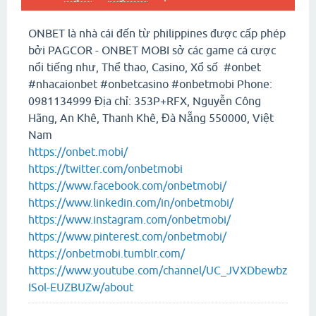
ONBET là nhà cái đến từ philippines được cấp phép
bởi PAGCOR - ONBET MOBI sở các game cá cược
nổi tiếng như, Thể thao, Casino, Xổ số #onbet
#nhacaionbet #onbetcasino #onbetmobi Phone:
0981134999 Địa chỉ: 353P+RFX, Nguyễn Công
Hãng, An Khê, Thanh Khê, Đà Nẵng 550000, Việt
Nam
https://onbet.mobi/
https://twitter.com/onbetmobi
https://www.facebook.com/onbetmobi/
https://www.linkedin.com/in/onbetmobi/
https://www.instagram.com/onbetmobi/
https://www.pinterest.com/onbetmobi/
https://onbetmobi.tumblr.com/
https://www.youtube.com/channel/UC_JVXDbewbz
ISol-EUZBUZw/about